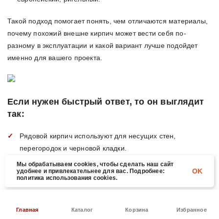
Такой подход помогает понять, чем отличаются материалы,
почему похожий внешне кирпич может вести себя по-
разному в эксплуатации и какой вариант лучше подойдет
именно для вашего проекта.
Если нужен быстрый ответ, то он выглядит
так:
Рядовой кирпич используют для несущих стен,
перегородок и черновой кладки.
Мы обрабатываем cookies, чтобы сделать наш сайт
Облицовочный кирпич выбирают для фасада,
OK
удобнее и привлекательнее для вас. Подробнее:
архитектуры и внешнего вида дома.
политика использования cookies.
Керамический кирпич — универсальный вариант с
хорошим балансом цены и эстетики.
Главная
Каталог
Корзина
Избранное