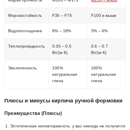
Марка прочности
М100 – М175
М250 – М400
Морозостойкость
F35 – F75
F100 и выше
Водопоглощение
8% – 18%
3% – 6%
Теплопроводность
0.35 – 0.5
0.6 – 0.7
Вт/(м·К)
Вт/(м·К)
Экологичность
100%
100%
натуральная
натуральная
глина
глина
Плюсы и минусы кирпича ручной формовки
Преимущества (Плюсы)
Эстетическая неповторимость: у вас никогда не получится