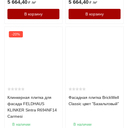
5 664,40
5 664,40
₽
/
м²
₽
/
м²
Можно ли использовать кирпич внутри помещения?
В корзину
В корзину
Да, кирпич отлично подходит для интерьерных решений и
акцентных стен.
-20%
Почему стоит купить кирпич у нас
Прямые поставки от заводов
Бесплатный расчёт материала и консультация
Доставка по всей России
Хотите получить расчёт стоимости кирпича под ваш проект?
Оставьте заявку — менеджер свяжется с вами в течение 15
минут.
Клинкерная плитка для
Фасадная плитка BrickWell
фасада FELDHAUS
Classic цвет "Базальтовый"
KLINKER Sintra R694NF14
Carmesi
В наличии
В наличии