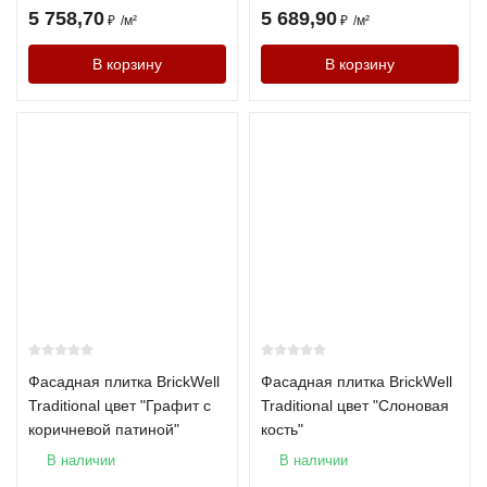
5 758,70
5 689,90
₽
₽
/
м²
₽
/
м²
В корзину
В корзину
Vandersanden
1НФ
от 85
F200
₽
Частые вопросы
Сколько стоит кирпич?
Цена начинается от 29 рублей за штуку и зависит от
производителя и типа материала.
Фасадная плитка BrickWell
Фасадная плитка BrickWell
Чем отличается облицовочный кирпич от рядового?
Traditional цвет "Графит с
Traditional цвет "Слоновая
коричневой патиной"
кость"
Облицовочный кирпич имеет улучшенную внешнюю
поверхность и повышенные декоративные свойства.
В наличии
В наличии