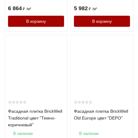
Водопоглощение
до 12%
до 6%
до 8%
6 864
5 982
₽
/
м²
₽
/
м²
В корзину
В корзину
Долговечность
50–75 лет
100+ лет
50–75
Цены на кирпич
Производитель
Формат
Цена
Морозостойкость
за
штуку
Braer
1НФ
от 32
F150
₽
Фасадная плитка BrickWell
Фасадная плитка BrickWell
ЛСР
1НФ
от 29
F100
Traditional цвет "Темно-
Old Europe цвет "DEPO"
₽
коричневый"
В наличии
В наличии
Roben
1НФ
от 68
F150