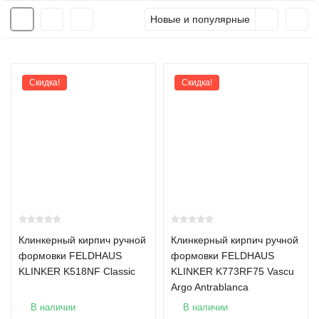
Как выбрать кирпич
Новые и популярные
При выборе кирпича важно учитывать тип (керамический,
клинкерный или щелевой), формат и технические
характеристики. Мы помогаем подобрать материал под проект
Скидка!
Скидка!
и рассчитываем необходимое количество с запасом.
Виды кирпича
Керамический кирпич
Керамический кирпич производится из обожжённой глины и
является самым распространённым видом. Подходит для
облицовки фасадов, возведения перегородок и интерьерных
решений. Прочность М150–М300, морозостойкость F100–
Клинкерный кирпич ручной
Клинкерный кирпич ручной
F150.
формовки FELDHAUS
формовки FELDHAUS
KLINKER K518NF Classic
KLINKER K773RF75 Vascu
Клинкерный кирпич
Argo Antrablanca
Клинкерный кирпич обжигается при температуре свыше
В наличии
В наличии