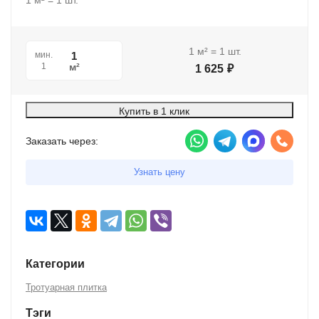
1
м²
=
1
шт.
1
м²
=
1
шт.
мин.
м²
1
1 625
₽
Купить в 1 клик
Заказать через:
Узнать цену
Категории
Тротуарная плитка
Тэги